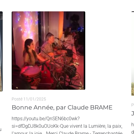
Posté
11/01/2025
P
Bonne Année, par Claude BRAME
https://youtu.be/QnSEN6bc0wk?
h
si=dfDgDJ8k0uOUoKk-Que vivent la Lumière, la paix,
u
d
l’amour, la joie… Merci Claude Brame - Terrenchantée