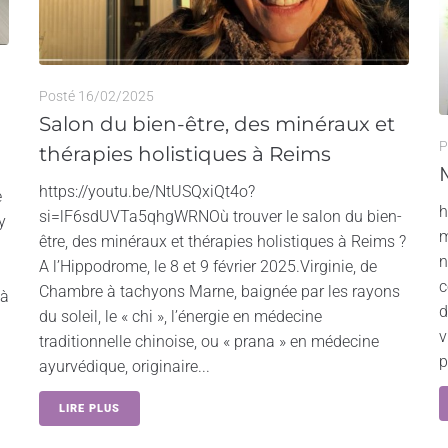
Posté
16/02/2025
Salon du bien-être, des minéraux et
P
thérapies holistiques à Reims
https://youtu.be/NtUSQxiQt4o?
e
h
si=lF6sdUVTa5qhgWRNOù trouver le salon du bien-
y
m
être, des minéraux et thérapies holistiques à Reims ?
n
A l’Hippodrome, le 8 et 9 février 2025.Virginie, de
c
Chambre à tachyons Marne, baignée par les rayons
 à
d
du soleil, le « chi », l’énergie en médecine
v
traditionnelle chinoise, ou « prana » en médecine
p
ayurvédique, originaire...
LIRE PLUS