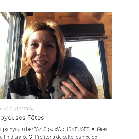
osté
21/12/2024
Joyeuses Fêtes
ttps://youtu.be/FSzc3qkusWo JOYEUSES 🌟 fêtes
e fin d'année 🎊 Profitons de cette journée de