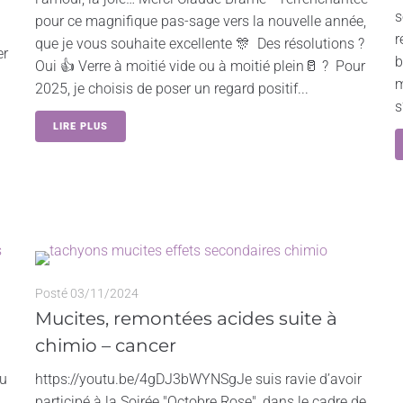
s
pour ce magnifique pas-sage vers la nouvelle année,
r
que je vous souhaite excellente 🎊 Des résolutions ?
er
b
Oui 👍 Verre à moitié vide ou à moitié plein🥛 ? Pour
m
2025, je choisis de poser un regard positif...
s
LIRE PLUS
Posté
03/11/2024
Mucites, remontées acides suite à
chimio – cancer
au
https://youtu.be/4gDJ3bWYNSgJe suis ravie d’avoir
participé à la Soirée "Octobre Rose", dans le cadre de